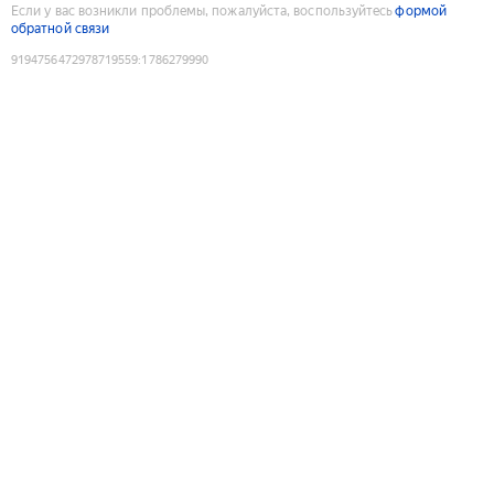
Если у вас возникли проблемы, пожалуйста, воспользуйтесь
формой
обратной связи
9194756472978719559
:
1786279990