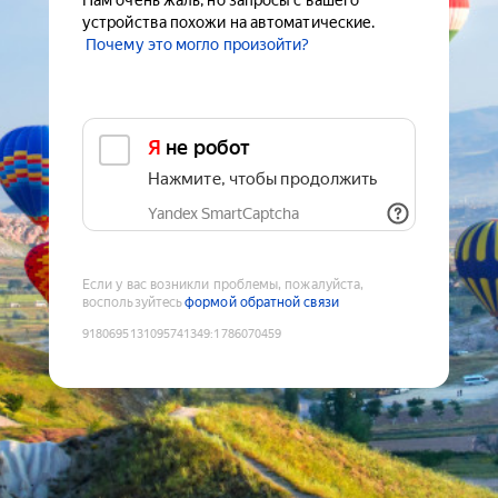
Нам очень жаль, но запросы с вашего
устройства похожи на автоматические.
Почему это могло произойти?
Я не робот
Нажмите, чтобы продолжить
Yandex SmartCaptcha
Если у вас возникли проблемы, пожалуйста,
воспользуйтесь
формой обратной связи
9180695131095741349
:
1786070459