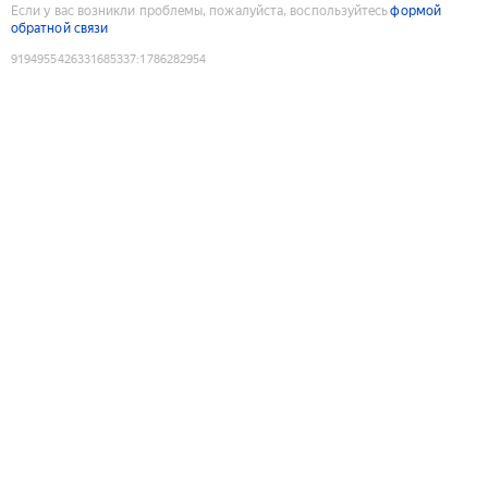
Если у вас возникли проблемы, пожалуйста, воспользуйтесь
формой
обратной связи
9194955426331685337
:
1786282954