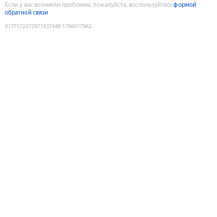
Если у вас возникли проблемы, пожалуйста, воспользуйтесь
формой
обратной связи
9177172072971837448
:
1786017962