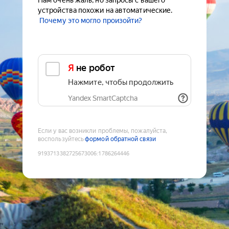
Нам очень жаль, но запросы с вашего
устройства похожи на автоматические.
Почему это могло произойти?
Я не робот
Нажмите, чтобы продолжить
Yandex SmartCaptcha
Если у вас возникли проблемы, пожалуйста,
воспользуйтесь
формой обратной связи
9193713382725673006
:
1786264446