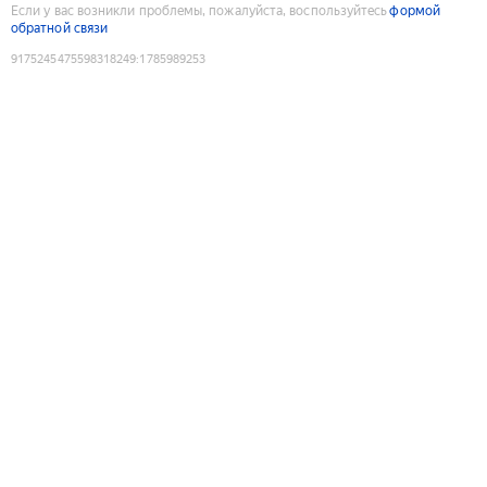
Если у вас возникли проблемы, пожалуйста, воспользуйтесь
формой
обратной связи
9175245475598318249
:
1785989253