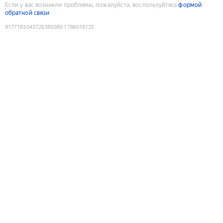
Если у вас возникли проблемы, пожалуйста, воспользуйтесь
формой
обратной связи
9177183043726385089
:
1786018125