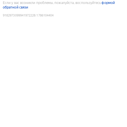
Если у вас возникли проблемы, пожалуйста, воспользуйтесь
формой
обратной связи
9182973099941972228
:
1786104404