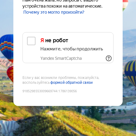
Нам очень жаль, но запросы с вашего
устройства похожи на автоматические.
Почему это могло произойти?
Я не робот
Нажмите, чтобы продолжить
Yandex SmartCaptcha
Если у вас возникли проблемы, пожалуйста,
воспользуйтесь
формой обратной связи
9185298553009669744
:
1786139056