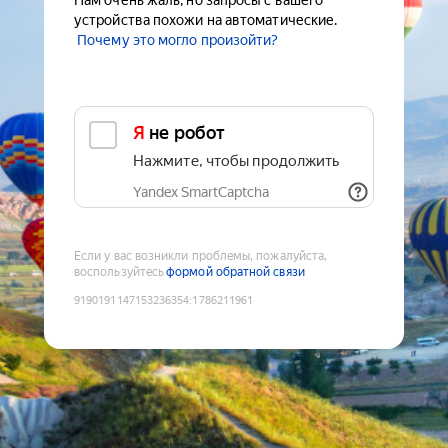
Нам очень жаль, но запросы с вашего
устройства похожи на автоматические.
Почему это могло произойти?
Я не робот
Нажмите, чтобы продолжить
Yandex SmartCaptcha
Если у вас возникли проблемы, пожалуйста,
воспользуйтесь
формой обратной связи
9190191147153236354
:
1786211961