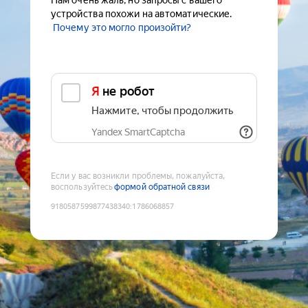
Нам очень жаль, но запросы с вашего
устройства похожи на автоматические.
Почему это могло произойти?
Я не робот
Нажмите, чтобы продолжить
Yandex SmartCaptcha
Если у вас возникли проблемы, пожалуйста,
воспользуйтесь
формой обратной связи
9180587599877438340
:
1786068857