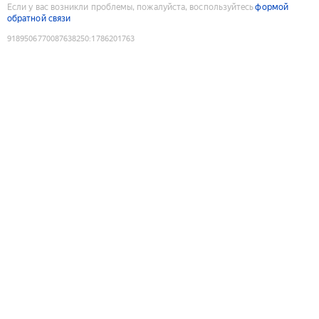
Если у вас возникли проблемы, пожалуйста, воспользуйтесь
формой
обратной связи
9189506770087638250
:
1786201763