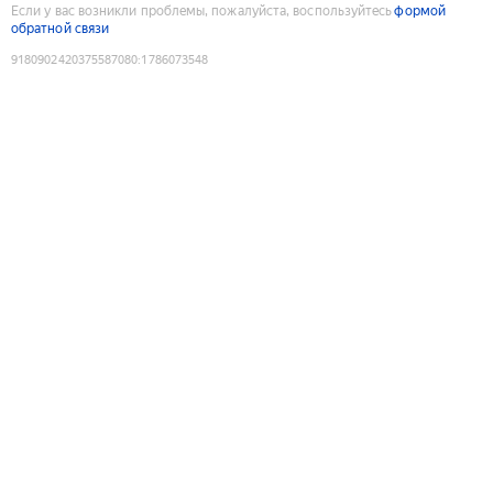
Если у вас возникли проблемы, пожалуйста, воспользуйтесь
формой
обратной связи
9180902420375587080
:
1786073548