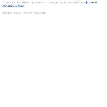
Если у вас возникли проблемы, пожалуйста, воспользуйтесь
формой
обратной связи
9197804000645125782
:
1786325401