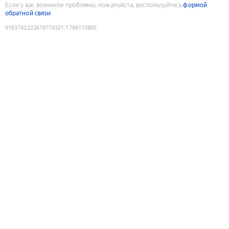
Если у вас возникли проблемы, пожалуйста, воспользуйтесь
формой
обратной связи
9183742222619774321
:
1786115865