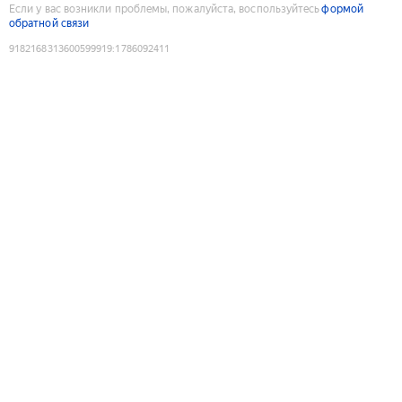
Если у вас возникли проблемы, пожалуйста, воспользуйтесь
формой
обратной связи
9182168313600599919
:
1786092411