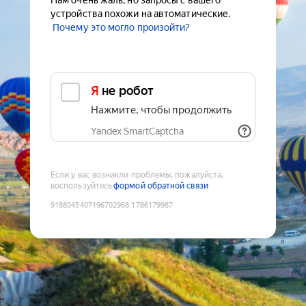
Нам очень жаль, но запросы с вашего
устройства похожи на автоматические.
Почему это могло произойти?
Я не робот
Нажмите, чтобы продолжить
Yandex SmartCaptcha
Если у вас возникли проблемы, пожалуйста,
воспользуйтесь
формой обратной связи
9188045407196702968
:
1786179987