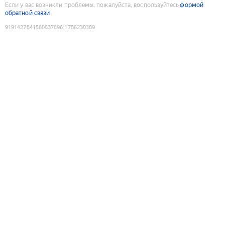
Если у вас возникли проблемы, пожалуйста, воспользуйтесь
формой
обратной связи
9191427841580637896
:
1786230389