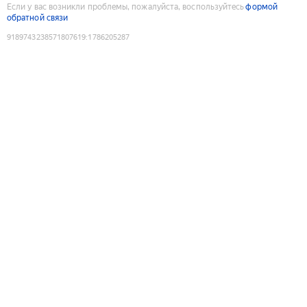
Если у вас возникли проблемы, пожалуйста, воспользуйтесь
формой
обратной связи
9189743238571807619
:
1786205287