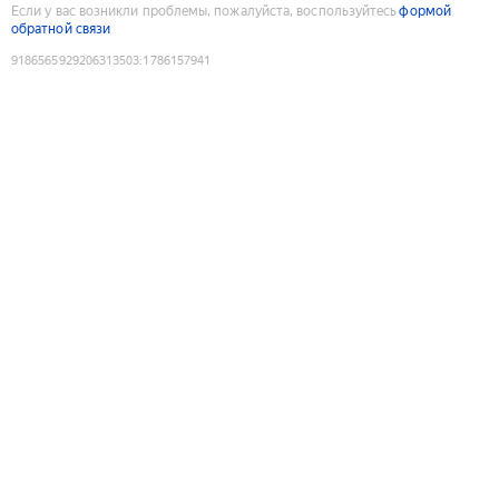
Если у вас возникли проблемы, пожалуйста, воспользуйтесь
формой
обратной связи
9186565929206313503
:
1786157941