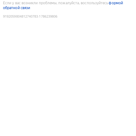
Если у вас возникли проблемы, пожалуйста, воспользуйтесь
формой
обратной связи
9192059804812740783
:
1786239806