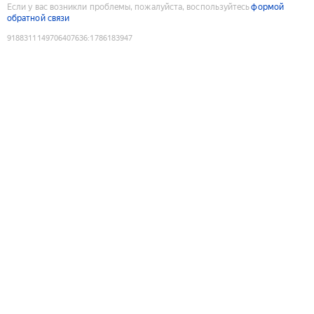
Если у вас возникли проблемы, пожалуйста, воспользуйтесь
формой
обратной связи
9188311149706407636
:
1786183947