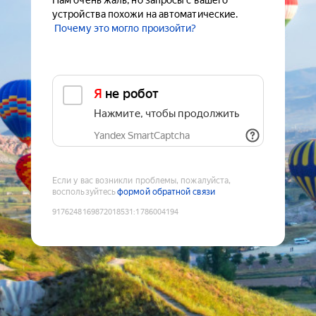
Нам очень жаль, но запросы с вашего
устройства похожи на автоматические.
Почему это могло произойти?
Я не робот
Нажмите, чтобы продолжить
Yandex SmartCaptcha
Если у вас возникли проблемы, пожалуйста,
воспользуйтесь
формой обратной связи
9176248169872018531
:
1786004194