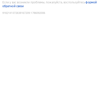
Если у вас возникли проблемы, пожалуйста, воспользуйтесь
формой
обратной связи
9182141072638167209
:
1786092006