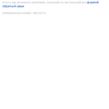
Если у вас возникли проблемы, пожалуйста, воспользуйтесь
формой
обратной связи
9184836653301242096
:
1786132173