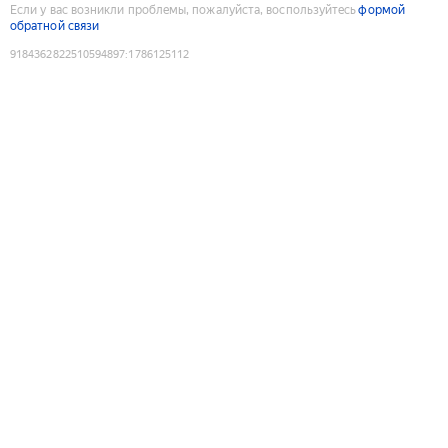
Если у вас возникли проблемы, пожалуйста, воспользуйтесь
формой
обратной связи
9184362822510594897
:
1786125112