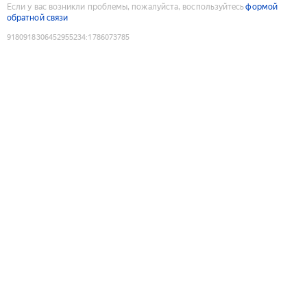
Если у вас возникли проблемы, пожалуйста, воспользуйтесь
формой
обратной связи
9180918306452955234
:
1786073785