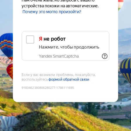
Нам очень жаль, но запросы с вашего
устройства похожи на автоматические.
Почему это могло произойти?
Я не робот
Нажмите, чтобы продолжить
Yandex SmartCaptcha
Если у вас возникли проблемы, пожалуйста,
воспользуйтесь
формой обратной связи
9183462380806280277
:
1786111695