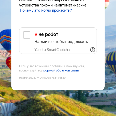
Нам очень жаль, но запросы с вашего
устройства похожи на автоматические.
Почему это могло произойти?
Я не робот
Нажмите, чтобы продолжить
Yandex SmartCaptcha
Если у вас возникли проблемы, пожалуйста,
воспользуйтесь
формой обратной связи
9183642608774044500
:
1786114380