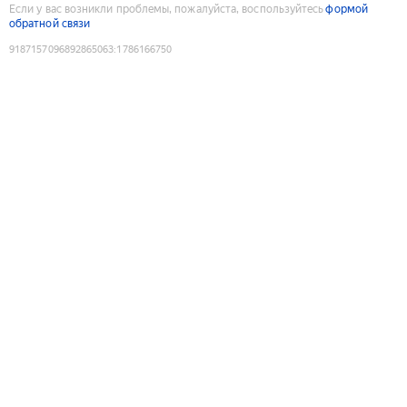
Если у вас возникли проблемы, пожалуйста, воспользуйтесь
формой
обратной связи
9187157096892865063
:
1786166750