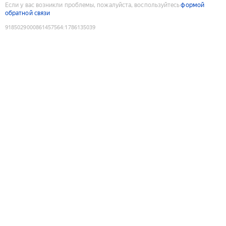
Если у вас возникли проблемы, пожалуйста, воспользуйтесь
формой
обратной связи
9185029000861457564
:
1786135039