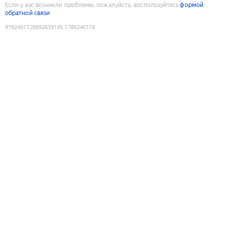
Если у вас возникли проблемы, пожалуйста, воспользуйтесь
формой
обратной связи
9192487128892839145
:
1786246174