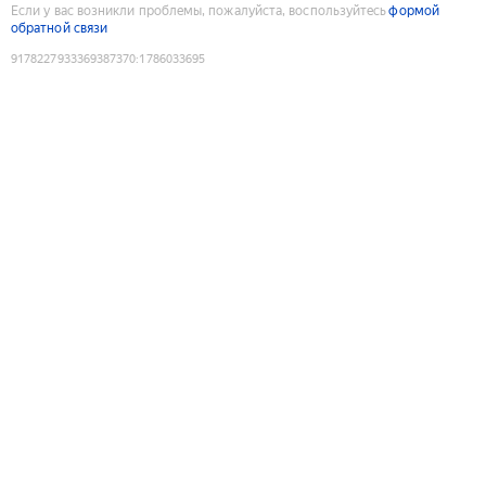
Если у вас возникли проблемы, пожалуйста, воспользуйтесь
формой
обратной связи
9178227933369387370
:
1786033695