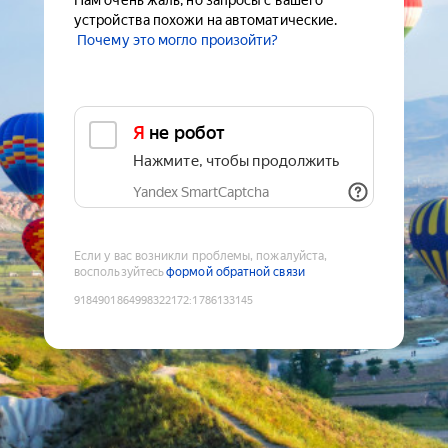
Нам очень жаль, но запросы с вашего
устройства похожи на автоматические.
Почему это могло произойти?
Я не робот
Нажмите, чтобы продолжить
Yandex SmartCaptcha
Если у вас возникли проблемы, пожалуйста,
воспользуйтесь
формой обратной связи
9184901864998322172
:
1786133145