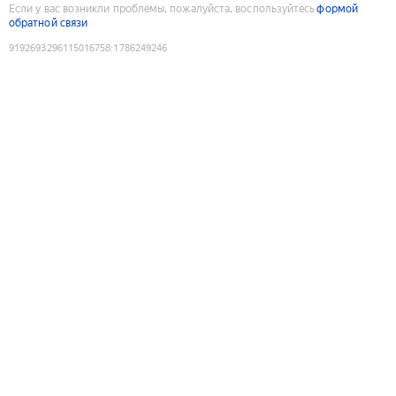
Если у вас возникли проблемы, пожалуйста, воспользуйтесь
формой
обратной связи
9192693296115016758
:
1786249246