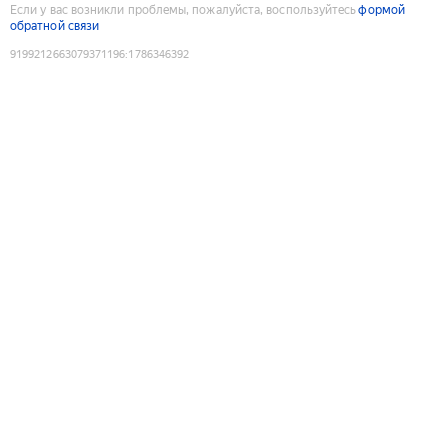
Если у вас возникли проблемы, пожалуйста, воспользуйтесь
формой
обратной связи
9199212663079371196
:
1786346392