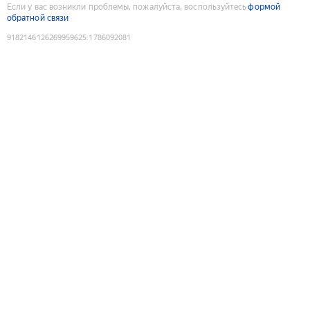
Если у вас возникли проблемы, пожалуйста, воспользуйтесь
формой
обратной связи
9182146126269959625
:
1786092081