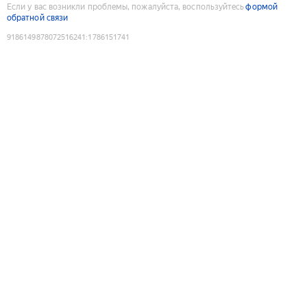
Если у вас возникли проблемы, пожалуйста, воспользуйтесь
формой
обратной связи
9186149878072516241
:
1786151741