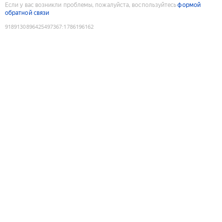
Если у вас возникли проблемы, пожалуйста, воспользуйтесь
формой
обратной связи
9189130896425497367
:
1786196162