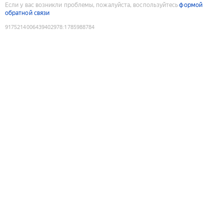
Если у вас возникли проблемы, пожалуйста, воспользуйтесь
формой
обратной связи
9175214006439402978
:
1785988784