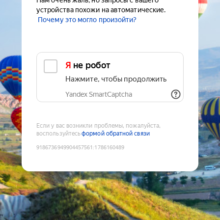
Нам очень жаль, но запросы с вашего
устройства похожи на автоматические.
Почему это могло произойти?
Я не робот
Нажмите, чтобы продолжить
Yandex SmartCaptcha
Если у вас возникли проблемы, пожалуйста,
воспользуйтесь
формой обратной связи
9186736949904457561
:
1786160489