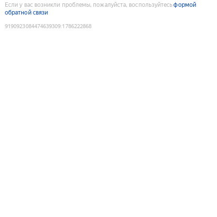
Если у вас возникли проблемы, пожалуйста, воспользуйтесь
формой
обратной связи
9190923084474639309
:
1786222868