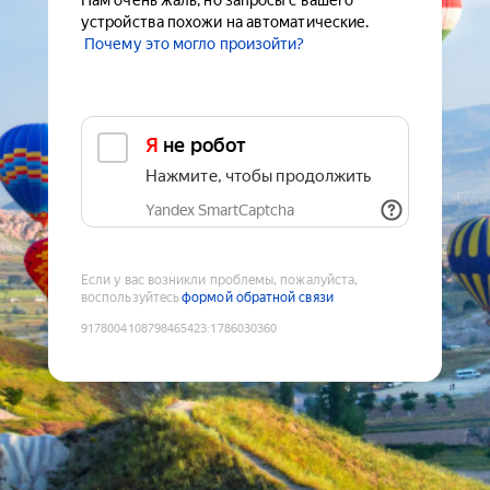
Нам очень жаль, но запросы с вашего
устройства похожи на автоматические.
Почему это могло произойти?
Я не робот
Нажмите, чтобы продолжить
Yandex SmartCaptcha
Если у вас возникли проблемы, пожалуйста,
воспользуйтесь
формой обратной связи
9178004108798465423
:
1786030360