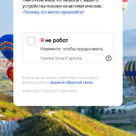
Нам очень жаль, но запросы с вашего
устройства похожи на автоматические.
Почему это могло произойти?
Я не робот
Нажмите, чтобы продолжить
Yandex SmartCaptcha
Если у вас возникли проблемы, пожалуйста,
воспользуйтесь
формой обратной связи
9185418541176632307
:
1786140844