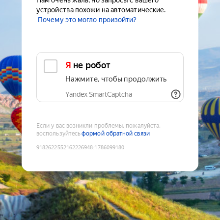
Нам очень жаль, но запросы с вашего
устройства похожи на автоматические.
Почему это могло произойти?
Я не робот
Нажмите, чтобы продолжить
Yandex SmartCaptcha
Если у вас возникли проблемы, пожалуйста,
воспользуйтесь
формой обратной связи
9182622552162226948
:
1786099180