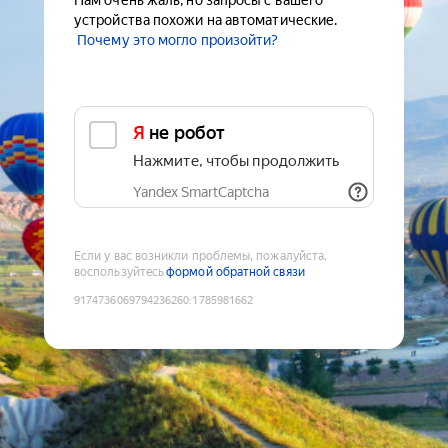
Нам очень жаль, но запросы с вашего
устройства похожи на автоматические.
Почему это могло произойти?
Я не робот
Нажмите, чтобы продолжить
Yandex SmartCaptcha
Если у вас возникли проблемы, пожалуйста,
воспользуйтесь
формой обратной связи
9174736069794236260
:
1785981662