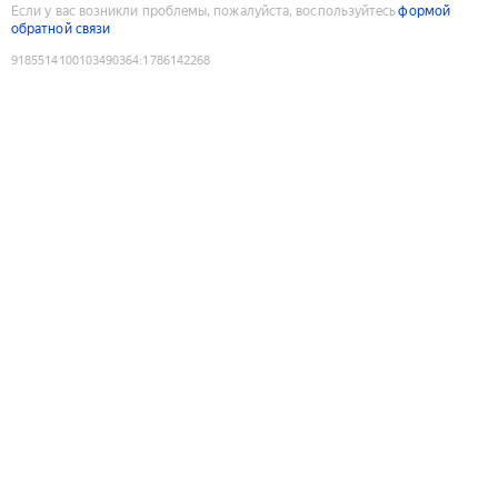
Если у вас возникли проблемы, пожалуйста, воспользуйтесь
формой
обратной связи
9185514100103490364
:
1786142268