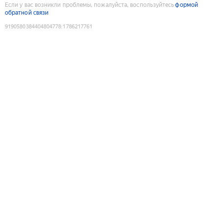
Если у вас возникли проблемы, пожалуйста, воспользуйтесь
формой
обратной связи
9190580384404804778
:
1786217761