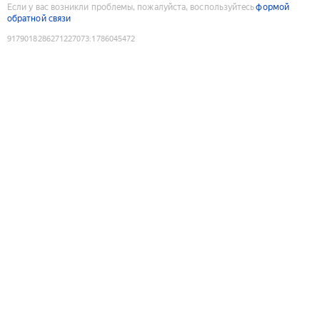
Если у вас возникли проблемы, пожалуйста, воспользуйтесь
формой
обратной связи
9179018286271227073
:
1786045472