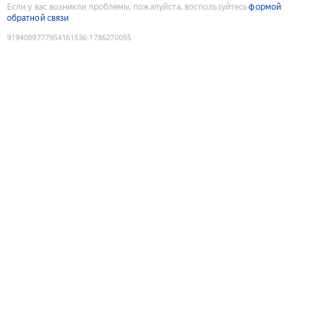
Если у вас возникли проблемы, пожалуйста, воспользуйтесь
формой
обратной связи
9194089777954161536
:
1786270055